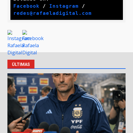
Facebook
 / 
Instagram
 /
redes@rafaeladigital.com
ÚLTIMAS