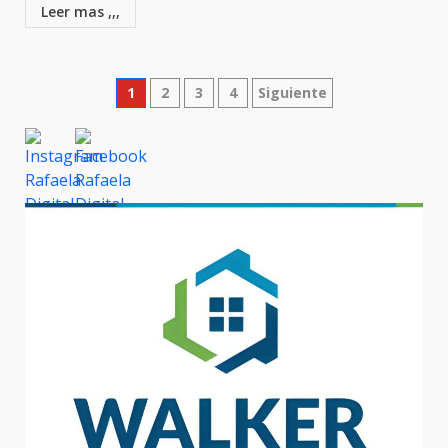
Leer mas ,,,
Paginación
1
2
3
4
Siguiente
de
entradas