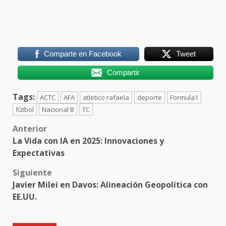
Comparte en Facebook
Tweet
Compartir
Tags:
ACTC
AFA
atletico rafaela
deporte
Formula1
fútbol
Nacional B
TC
Post
Anterior
La Vida con IA en 2025: Innovaciones y
navigation
Expectativas
Siguiente
Javier Milei en Davos: Alineación Geopolítica con
EE.UU.