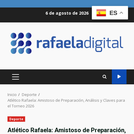
Saltar
ES
6 de agosto de 2026
al
contenido
MENÚ
PRINCIPAL
Inicio
Deporte
Atlético Rafaela: Amistoso de Preparación, Análisis y Claves para
el Torneo 2026
Deporte
Atlético Rafaela: Amistoso de Preparación,