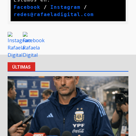
Facebook
 / 
Instagram
 /
redes@rafaeladigital.com
ÚLTIMAS