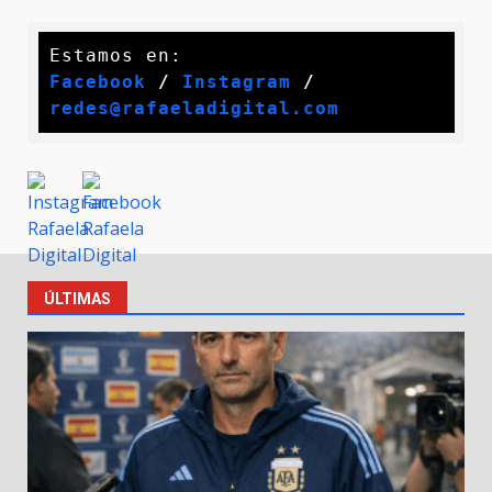
Facebook
 / 
Instagram
 /
redes@rafaeladigital.com
ÚLTIMAS