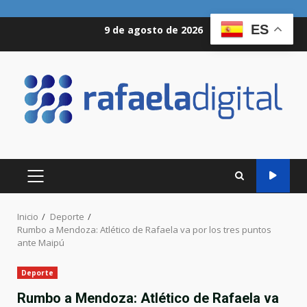
Saltar
ES
9 de agosto de 2026
al
contenido
MENÚ
PRINCIPAL
Inicio
Deporte
Rumbo a Mendoza: Atlético de Rafaela va por los tres puntos
ante Maipú
Deporte
Rumbo a Mendoza: Atlético de Rafaela va