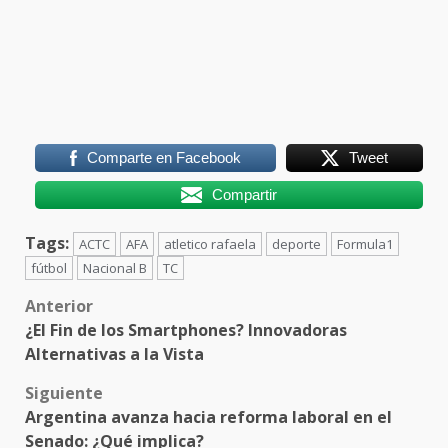
Comparte en Facebook
Tweet
Compartir
Tags:
ACTC
AFA
atletico rafaela
deporte
Formula1
fútbol
Nacional B
TC
Post
Anterior
¿El Fin de los Smartphones? Innovadoras
navigation
Alternativas a la Vista
Siguiente
Argentina avanza hacia reforma laboral en el
Senado: ¿Qué implica?