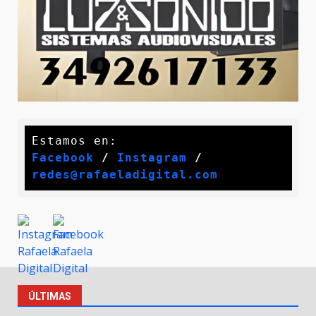
Facebook
 / 
Instagram
 /
redes@rafaeladigital.com
ÚLTIMAS