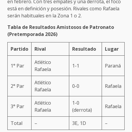
en febrero. Con tres empates y una derrota, el foco
está en definición y posesión. Rivales como Rafaela
serán habituales en la Zona 1 o 2.
Tabla de Resultados Amistosos de Patronato
(Pretemporada 2026)
Partido
Rival
Resultado
Lugar
Atlético
1° Par
1-1
Paraná
Rafaela
Atlético
2° Par
0-0
Rafaela
Rafaela
Atlético
1-0
3° Par
Rafaela
Rafaela
(derrota)
Total
–
3E, 1D
–