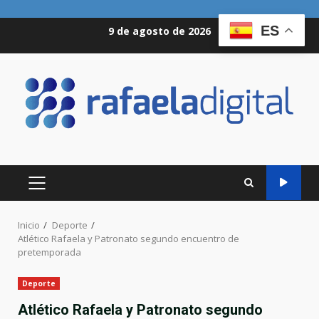
Saltar
ES
9 de agosto de 2026
al
contenido
MENÚ
PRINCIPAL
Inicio
Deporte
Atlético Rafaela y Patronato segundo encuentro de
pretemporada
Deporte
Atlético Rafaela y Patronato segundo