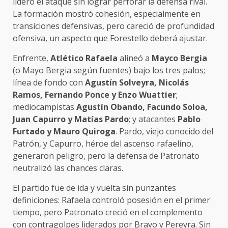
lideró el ataque sin lograr perforar la defensa rival.
La formación mostró cohesión, especialmente en
transiciones defensivas, pero careció de profundidad
ofensiva, un aspecto que Forestello deberá ajustar.
Enfrente,
Atlético Rafaela
alineó a
Mayco Bergia
(o Mayo Bergia según fuentes) bajo los tres palos;
línea de fondo con
Agustín Solveyra, Nicolás
Ramos, Fernando Ponce y Enzo Wuattier
;
mediocampistas
Agustín Obando, Facundo Soloa,
Juan Capurro y Matías Pardo
; y atacantes
Pablo
Furtado y Mauro Quiroga
. Pardo, viejo conocido del
Patrón, y Capurro, héroe del ascenso rafaelino,
generaron peligro, pero la defensa de Patronato
neutralizó las chances claras.
El partido fue de ida y vuelta sin punzantes
definiciones: Rafaela controló posesión en el primer
tiempo, pero Patronato creció en el complemento
con contragolpes liderados por Bravo y Pereyra. Sin