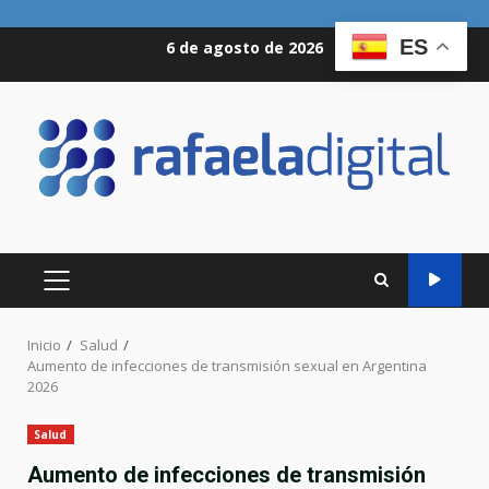
Saltar
ES
6 de agosto de 2026
al
contenido
MENÚ
PRINCIPAL
Inicio
Salud
Aumento de infecciones de transmisión sexual en Argentina
2026
Salud
Aumento de infecciones de transmisión