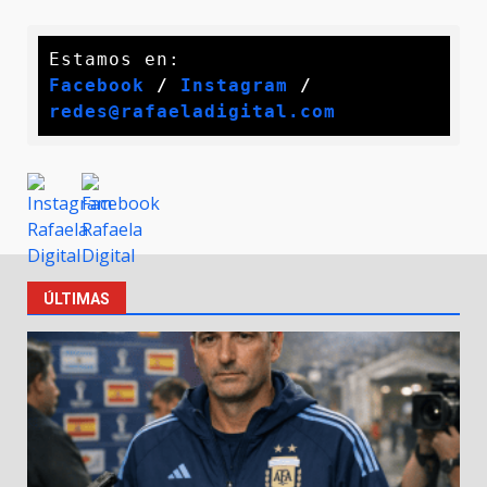
Facebook
 / 
Instagram
 /
redes@rafaeladigital.com
ÚLTIMAS