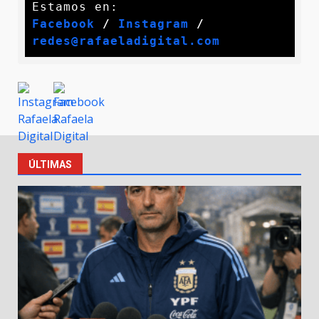
Facebook
 / 
Instagram
 /
redes@rafaeladigital.com
ÚLTIMAS