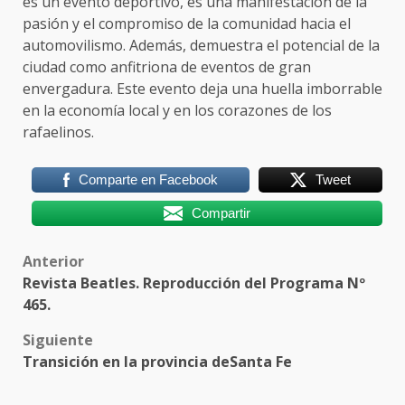
es un evento deportivo, es una manifestación de la
pasión y el compromiso de la comunidad hacia el
automovilismo. Además, demuestra el potencial de la
ciudad como anfitriona de eventos de gran
envergadura. Este evento deja una huella imborrable
en la economía local y en los corazones de los
rafaelinos.
Comparte en Facebook
Tweet
Compartir
Post
Anterior
Revista Beatles. Reproducción del Programa Nº
navigation
465.
Siguiente
Transición en la provincia deSanta Fe