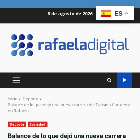
Saltar
ES
8 de agosto de 2026
al
contenido
MENÚ
PRINCIPAL
Inicio
Deporte
Balance de lo que dejó una nueva carrera del Turismo Carretera
en Rafaela
Deporte
Sociedad
Balance de lo que dejó una nueva carrera