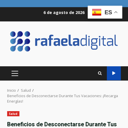
Saltar
ES
6 de agosto de 2026
al
contenido
MENÚ
PRINCIPAL
Inicio
Salud
Beneficios de Desconectarse Durante Tus Vacaciones: ¡Recarga
Energías!
Salud
Beneficios de Desconectarse Durante Tus