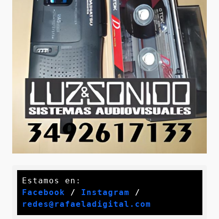
Facebook
 / 
Instagram
 /
redes@rafaeladigital.com