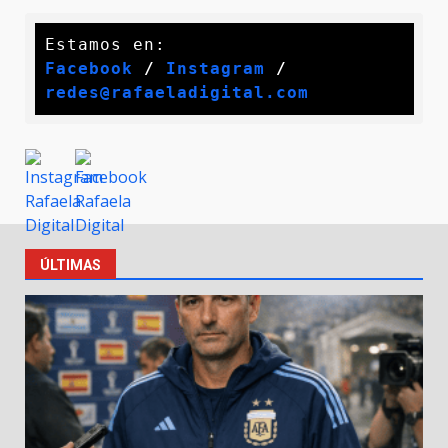
Facebook
 / 
Instagram
 /
redes@rafaeladigital.com
ÚLTIMAS