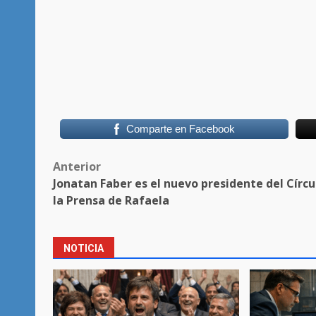
Comparte en Facebook
Post
Anterior
Jonatan Faber es el nuevo presidente del Círcu
navigation
la Prensa de Rafaela
NOTICIA