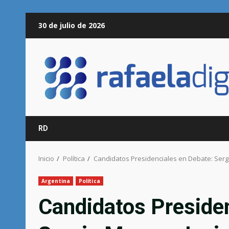
Saltar
30 de julio de 2026
al
contenido
RD
Inicio
Política
Candidatos Presidenciales en Debate: Sergio 
Argentina
Política
Candidatos Presiden