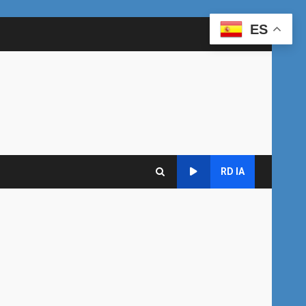
ES
RD IA