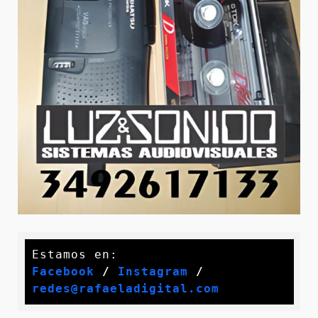
Facebook
 / 
Instagram
 /
redes@rafaeladigital.com