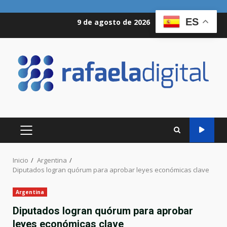
Saltar
ES
9 de agosto de 2026
al
contenido
MENÚ
PRINCIPAL
Inicio
Argentina
Diputados logran quórum para aprobar leyes económicas clave
Argentina
Diputados logran quórum para aprobar
leyes económicas clave