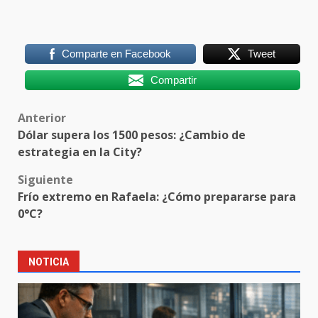
Comparte en Facebook
Tweet
Compartir
Post
Anterior
Dólar supera los 1500 pesos: ¿Cambio de
navigation
estrategia en la City?
Siguiente
Frío extremo en Rafaela: ¿Cómo prepararse para
0°C?
NOTICIA