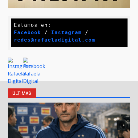
Facebook
 / 
Instagram
 /
redes@rafaeladigital.com
ÚLTIMAS