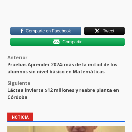
Comparte en Facebook
Tweet
Compartir
Post
Anterior
Pruebas Aprender 2024: más de la mitad de los
navigation
alumnos sin nivel básico en Matemáticas
Siguiente
Láctea invierte $12 millones y reabre planta en
Córdoba
NOTICIA