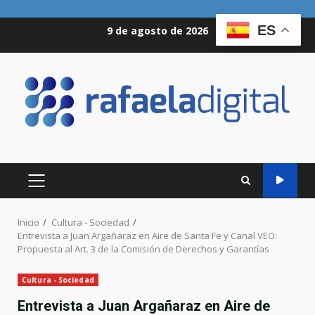
Saltar
ES
9 de agosto de 2026
al
contenido
MENÚ
PRINCIPAL
Inicio
Cultura - Sociedad
Entrevista a Juan Argañaraz en Aire de Santa Fe y Canal VEO:
Propuesta al Art. 3 de la Comisión de Derechos y Garantías
Cultura - Sociedad
Entrevista a Juan Argañaraz en Aire de