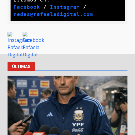
Facebook
 / 
Instagram
 /
redes@rafaeladigital.com
ÚLTIMAS