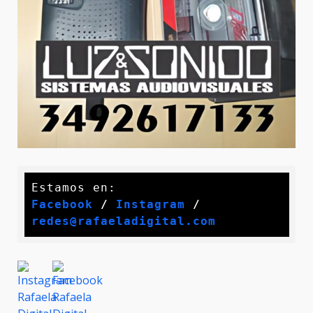
Facebook
 / 
Instagram
 /
redes@rafaeladigital.com