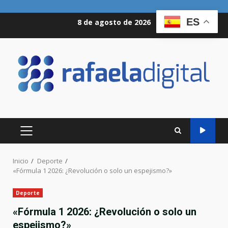
Saltar
ES
8 de agosto de 2026
al
contenido
MENÚ
PRINCIPAL
Inicio
Deporte
«Fórmula 1 2026: ¿Revolución o solo un espejismo?»
Deporte
«Fórmula 1 2026: ¿Revolución o solo un
espejismo?»