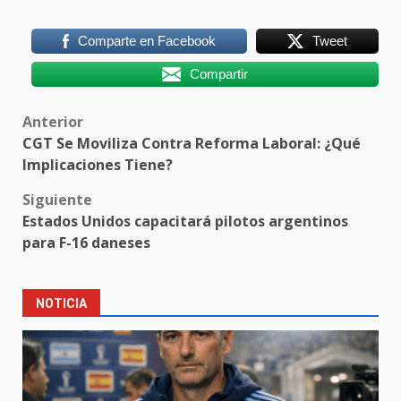
Comparte en Facebook
Tweet
Compartir
Post
Anterior
CGT Se Moviliza Contra Reforma Laboral: ¿Qué
navigation
Implicaciones Tiene?
Siguiente
Estados Unidos capacitará pilotos argentinos
para F-16 daneses
NOTICIA