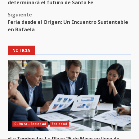
navigation
determinará el futuro de Santa Fe
Siguiente
Feria desde el Origen: Un Encuentro Sustentable
en Rafaela
NOTICIA
Cultura - Sociedad
Sociedad
«La Tamberita» La Plaza 25 de Mayo se llena de