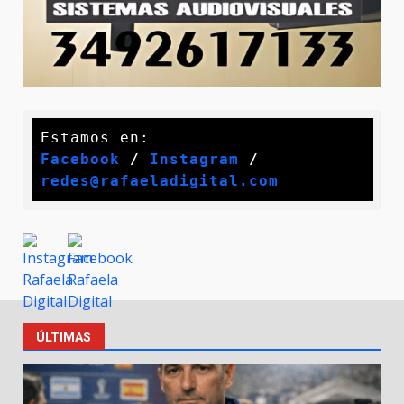
Facebook
 / 
Instagram
 /
redes@rafaeladigital.com
ÚLTIMAS