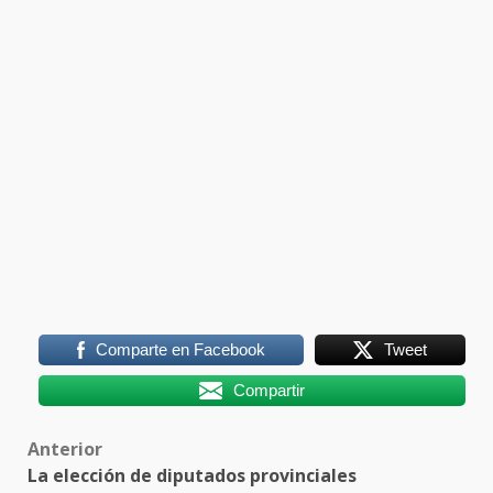
Comparte en Facebook
Tweet
Compartir
Post
Anterior
La elección de diputados provinciales