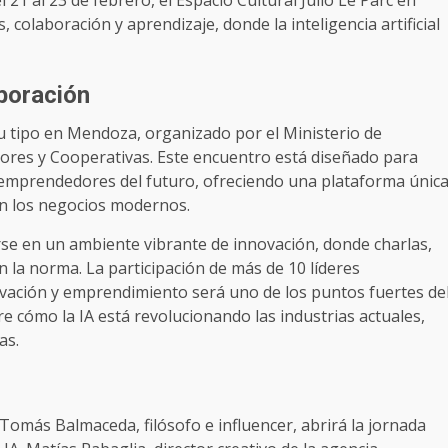
 21 al 23 de febrero, el Espacio Cultural Julio Le Parc en
 colaboración y aprendizaje, donde la inteligencia artificial
boración
u tipo en Mendoza, organizado por el Ministerio de
ores y Cooperativas. Este encuentro está diseñado para
y emprendedores del futuro, ofreciendo una plataforma únic
en los negocios modernos.
rse en un ambiente vibrante de innovación, donde charlas,
 la norma. La participación de más de 10 líderes
novación y emprendimiento será uno de los puntos fuertes de
e cómo la IA está revolucionando las industrias actuales,
as.
 Tomás Balmaceda, filósofo e influencer, abrirá la jornada