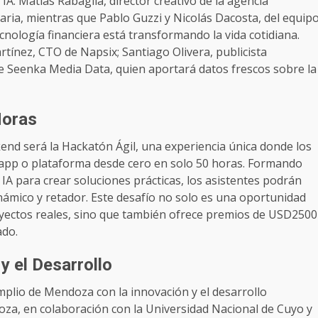
 IA. Matías Rabaglia, director creativo de la agencia
aria, mientras que Pablo Guzzi y Nicolás Dacosta, del equip
tecnología financiera está transformando la vida cotidiana.
ínez, CTO de Napsix; Santiago Olivera, publicista
e Seenka Media Data, quien aportará datos frescos sobre la
Horas
d será la Hackatón Ágil, una experiencia única donde los
a app o plataforma desde cero en solo 50 horas. Formando
IA para crear soluciones prácticas, los asistentes podrán
ámico y retador. Este desafío no solo es una oportunidad
oyectos reales, sino que también ofrece premios de USD2500
ado.
 el Desarrollo
plio de Mendoza con la innovación y el desarrollo
za, en colaboración con la Universidad Nacional de Cuyo y