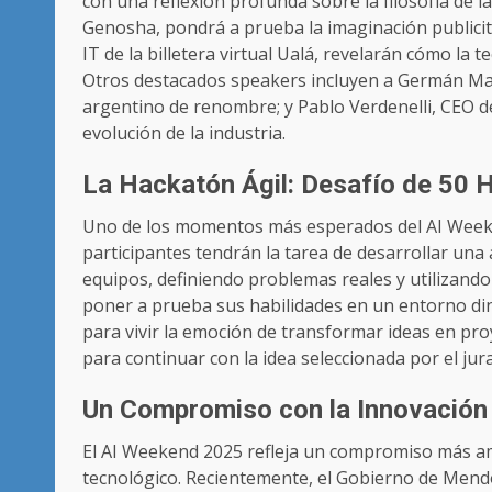
con una reflexión profunda sobre la filosofía de la
Genosha, pondrá a prueba la imaginación publicit
IT de la billetera virtual Ualá, revelarán cómo la 
Otros destacados speakers incluyen a Germán Mart
argentino de renombre; y Pablo Verdenelli, CEO d
evolución de la industria.
La Hackatón Ágil: Desafío de 50 
Uno de los momentos más esperados del AI Weeken
participantes tendrán la tarea de desarrollar un
equipos, definiendo problemas reales y utilizando 
poner a prueba sus habilidades en un entorno din
para vivir la emoción de transformar ideas en pr
para continuar con la idea seleccionada por el jur
Un Compromiso con la Innovación y
El AI Weekend 2025 refleja un compromiso más am
tecnológico. Recientemente, el Gobierno de Mendo