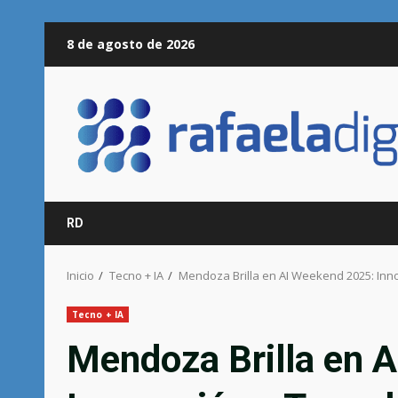
Saltar
8 de agosto de 2026
al
contenido
RD
Inicio
Tecno + IA
Mendoza Brilla en AI Weekend 2025: Inno
Tecno + IA
Mendoza Brilla en 