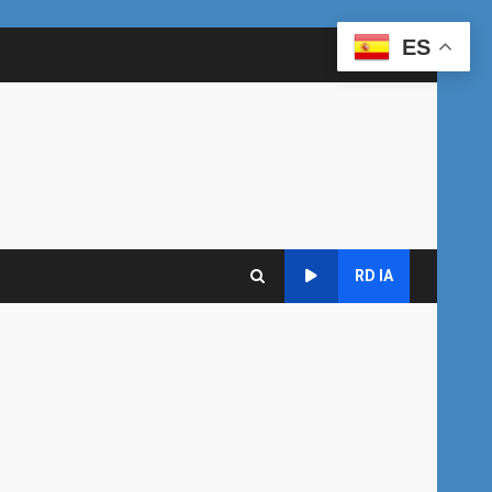
ES
RD IA