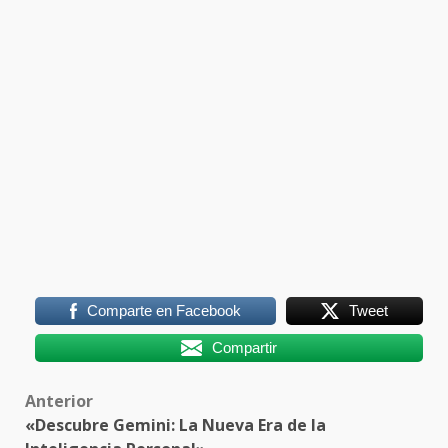
Comparte en Facebook
Tweet
Compartir
Post
Anterior
«Descubre Gemini: La Nueva Era de la
navigation