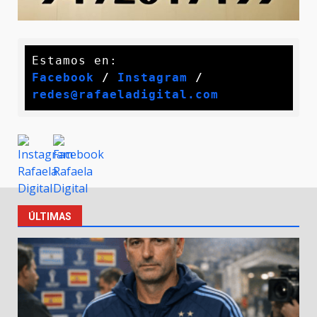
Facebook
 / 
Instagram
 /
redes@rafaeladigital.com
ÚLTIMAS