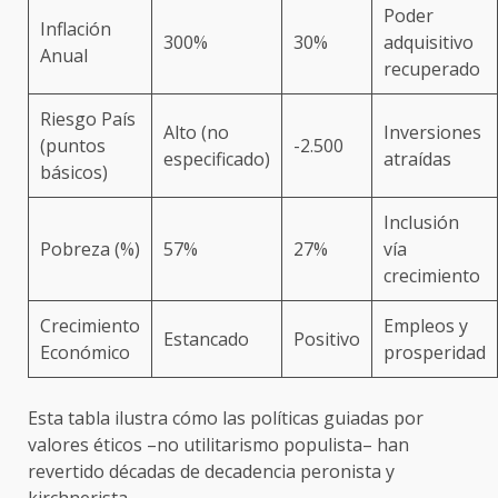
Poder
Inflación
300%
30%
adquisitivo
Anual
recuperado
Riesgo País
Alto (no
Inversiones
(puntos
-2.500
especificado)
atraídas
básicos)
Inclusión
Pobreza (%)
57%
27%
vía
crecimiento
Crecimiento
Empleos y
Estancado
Positivo
Económico
prosperidad
Esta tabla ilustra cómo las políticas guiadas por
valores éticos –no utilitarismo populista– han
revertido décadas de decadencia peronista y
kirchnerista.