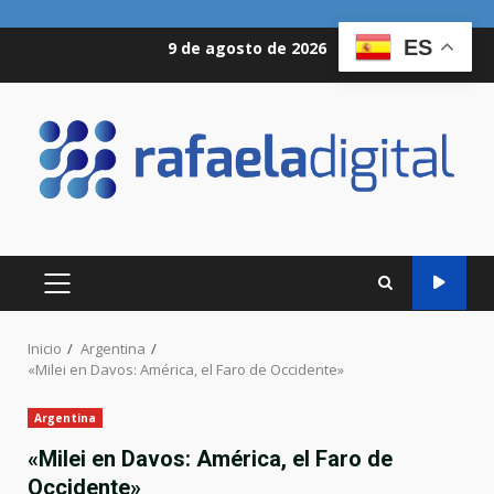
Saltar
ES
9 de agosto de 2026
al
contenido
MENÚ
PRINCIPAL
Inicio
Argentina
«Milei en Davos: América, el Faro de Occidente»
Argentina
«Milei en Davos: América, el Faro de
Occidente»