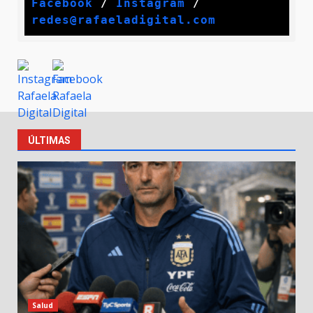
Facebook
 / 
Instagram
 /
redes@rafaeladigital.com
ÚLTIMAS
Salud