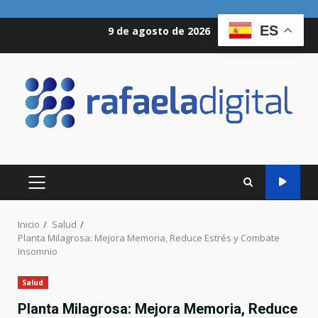
Saltar
ES
9 de agosto de 2026
al
contenido
MENÚ
PRINCIPAL
Inicio
Salud
Planta Milagrosa: Mejora Memoria, Reduce Estrés y Combate
Insomnio
Salud
Planta Milagrosa: Mejora Memoria, Reduce