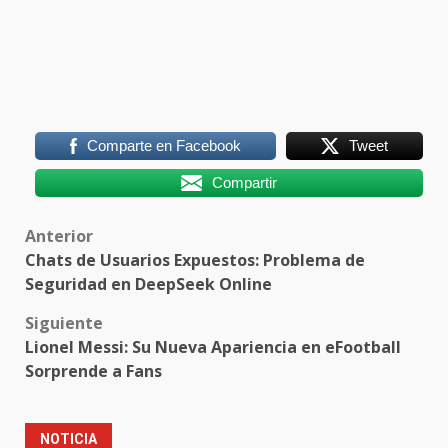
Comparte en Facebook
Tweet
Compartir
Post
Anterior
Chats de Usuarios Expuestos: Problema de
navigation
Seguridad en DeepSeek Online
Siguiente
Lionel Messi: Su Nueva Apariencia en eFootball
Sorprende a Fans
NOTICIA