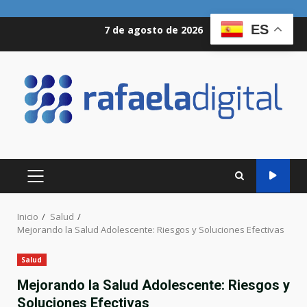
Saltar
ES
7 de agosto de 2026
al
contenido
MENÚ
PRINCIPAL
Inicio
Salud
Mejorando la Salud Adolescente: Riesgos y Soluciones Efectivas
Salud
Mejorando la Salud Adolescente: Riesgos y
Soluciones Efectivas