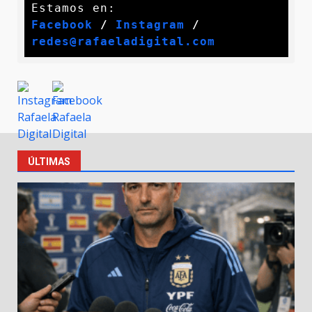
Facebook
 / 
Instagram
 /
redes@rafaeladigital.com
ÚLTIMAS