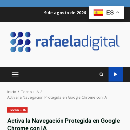
Saltar
ES
9 de agosto de 2026
al
contenido
MENÚ
PRINCIPAL
Inicio
Tecno + IA
Activa la Navegación Protegida en Google Chrome con IA
Tecno + IA
Activa la Navegación Protegida en Google
Chrome con IA