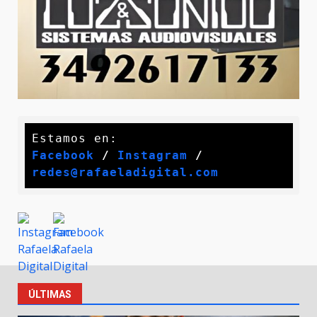
Facebook
 / 
Instagram
 /
redes@rafaeladigital.com
ÚLTIMAS