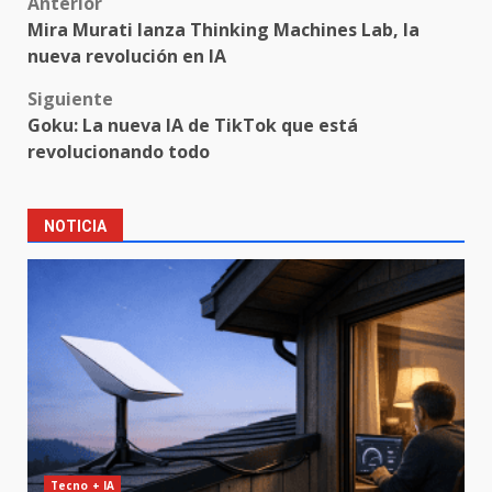
Post
Anterior
Mira Murati lanza Thinking Machines Lab, la
navigation
nueva revolución en IA
Siguiente
Goku: La nueva IA de TikTok que está
revolucionando todo
NOTICIA
Tecno + IA