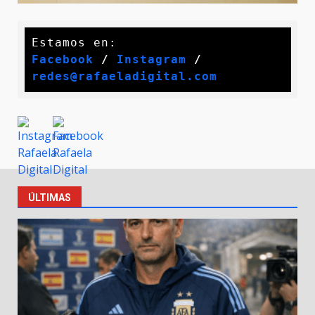
Facebook
 / 
Instagram
 /
redes@rafaeladigital.com
ÚLTIMAS