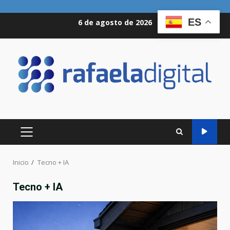
Saltar
ES
6 de agosto de 2026
al
contenido
MENÚ
PRINCIPAL
Inicio
Tecno + IA
Tecno + IA