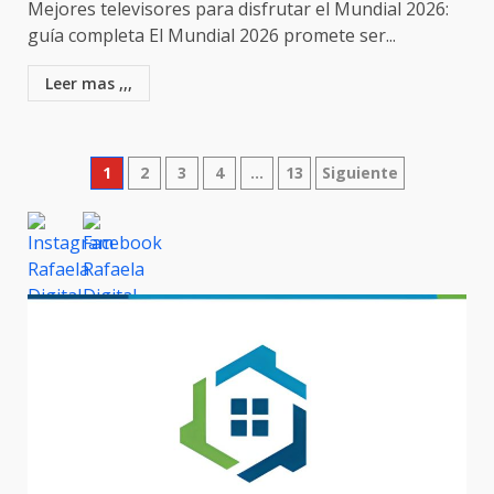
Mejores televisores para disfrutar el Mundial 2026:
guía completa El Mundial 2026 promete ser...
Leer mas ,,,
Paginación
1
2
3
4
…
13
Siguiente
de
entradas