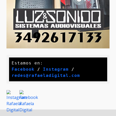
Facebook
 / 
Instagram
 /
redes@rafaeladigital.com