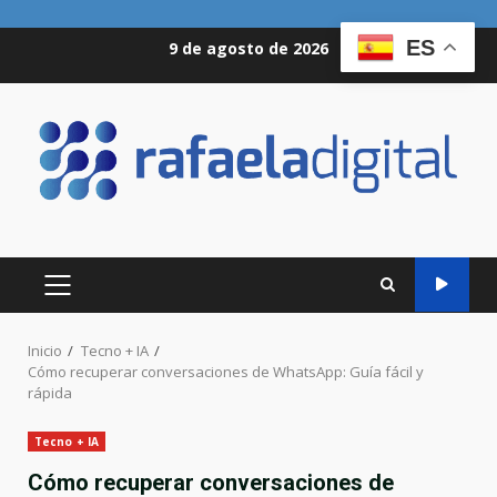
Saltar
ES
9 de agosto de 2026
al
contenido
MENÚ
PRINCIPAL
Inicio
Tecno + IA
Cómo recuperar conversaciones de WhatsApp: Guía fácil y
rápida
Tecno + IA
Cómo recuperar conversaciones de