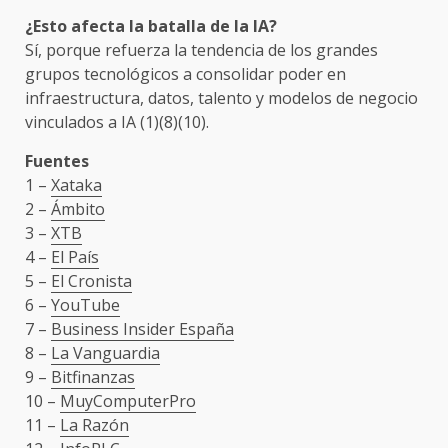
¿Esto afecta la batalla de la IA?
Sí, porque refuerza la tendencia de los grandes
grupos tecnológicos a consolidar poder en
infraestructura, datos, talento y modelos de negocio
vinculados a IA (1)(8)(10).
Fuentes
1 –
Xataka
2 –
Ámbito
3 –
XTB
4 –
El País
5 –
El Cronista
6 –
YouTube
7 –
Business Insider España
8 –
La Vanguardia
9 –
Bitfinanzas
10 –
MuyComputerPro
11 –
La Razón