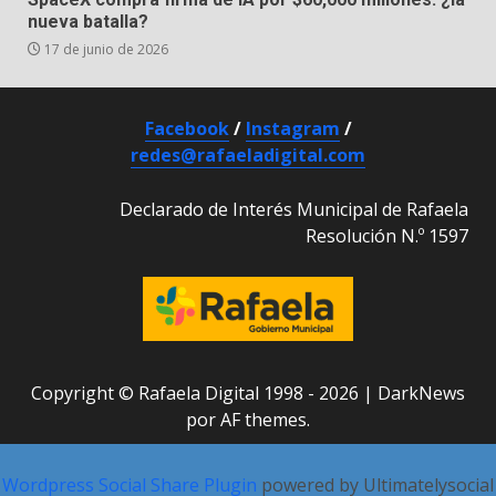
nueva batalla?
17 de junio de 2026
Facebook
/
Instagram
/
redes@rafaeladigital.com
Declarado de Interés Municipal de Rafaela
Resolución N.º 1597
Copyright © Rafaela Digital 1998 - 2026
|
DarkNews
por AF themes.
Wordpress Social Share Plugin
powered by Ultimatelysocial