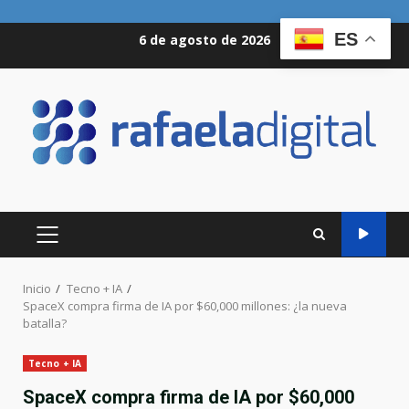
Saltar
ES
6 de agosto de 2026
al
contenido
MENÚ
PRINCIPAL
Inicio
Tecno + IA
SpaceX compra firma de IA por $60,000 millones: ¿la nueva
batalla?
Tecno + IA
SpaceX compra firma de IA por $60,000