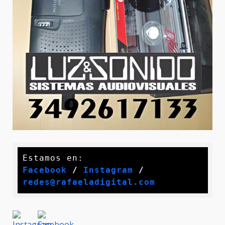
Facebook
 / 
Instagram
 /
redes@rafaeladigital.com