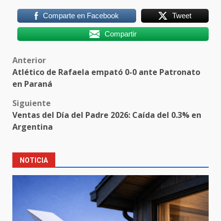
Comparte en Facebook
Tweet
Compartir
Post
Anterior
Atlético de Rafaela empató 0-0 ante Patronato
navigation
en Paraná
Siguiente
Ventas del Día del Padre 2026: Caída del 0.3% en
Argentina
NOTICIA