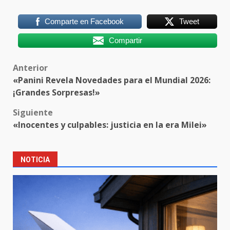
Comparte en Facebook
Tweet
Compartir
Post
Anterior
«Panini Revela Novedades para el Mundial 2026:
navigation
¡Grandes Sorpresas!»
Siguiente
«Inocentes y culpables: justicia en la era Milei»
NOTICIA