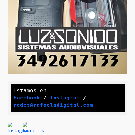
Facebook
 / 
Instagram
 /
redes@rafaeladigital.com