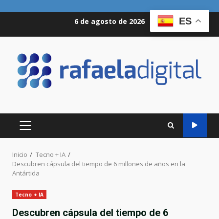
Saltar
ES
6 de agosto de 2026
al
contenido
MENÚ
PRINCIPAL
Inicio
Tecno + IA
Descubren cápsula del tiempo de 6 millones de años en la
Antártida
Tecno + IA
Descubren cápsula del tiempo de 6