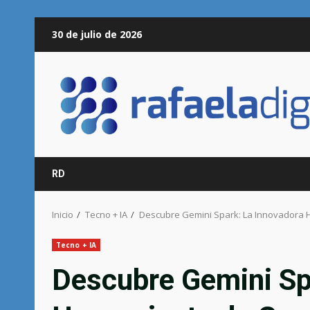
Saltar
30 de julio de 2026
al
contenido
RD
Inicio
Tecno + IA
Descubre Gemini Spark: La Innovadora 
Tecno + IA
Descubre Gemini Sp