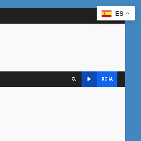
ES
RD IA