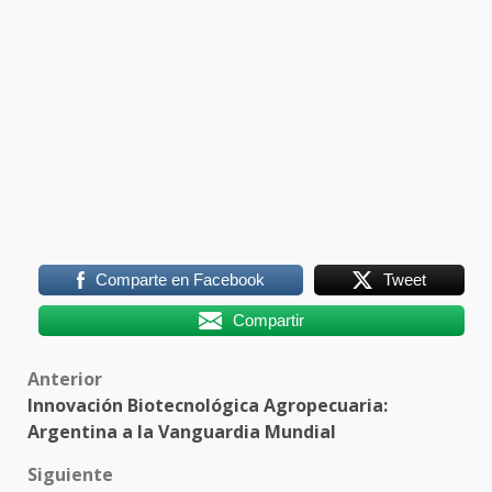
Comparte en Facebook
Tweet
Compartir
Post
Anterior
Innovación Biotecnológica Agropecuaria:
navigation
Argentina a la Vanguardia Mundial
Siguiente