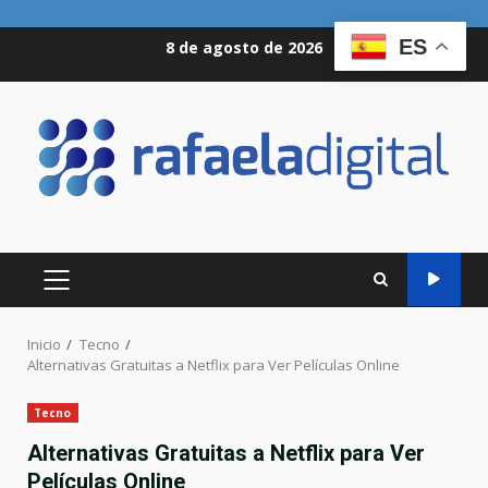
Saltar
ES
8 de agosto de 2026
al
contenido
MENÚ
PRINCIPAL
Inicio
Tecno
Alternativas Gratuitas a Netflix para Ver Películas Online
Tecno
Alternativas Gratuitas a Netflix para Ver
Películas Online