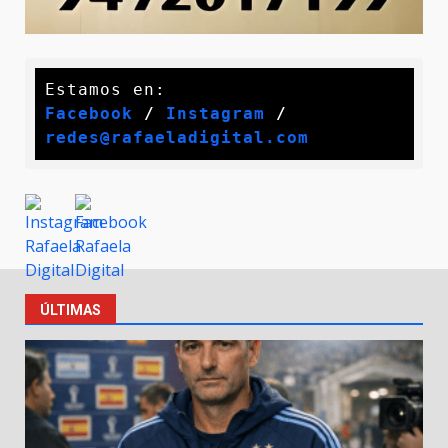
Facebook
 / 
Instagram
 /
redes@rafaeladigital.com
ÚLTIMAS