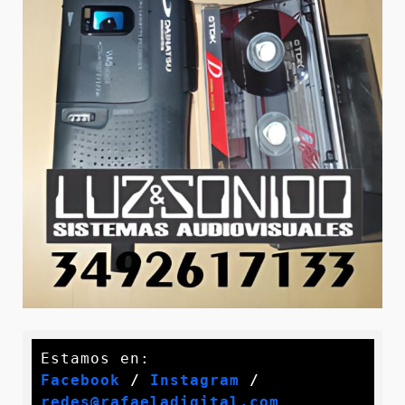
Facebook
 / 
Instagram
 /
redes@rafaeladigital.com