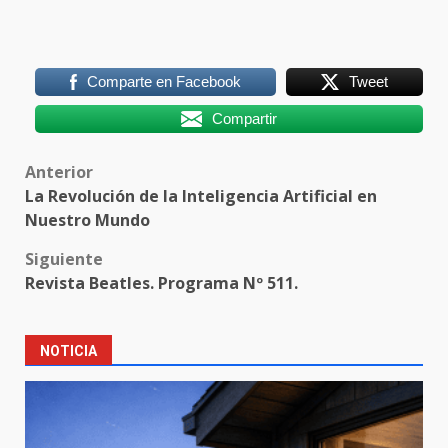
Comparte en Facebook
Tweet
Compartir
Post
Anterior
La Revolución de la Inteligencia Artificial en
navigation
Nuestro Mundo
Siguiente
Revista Beatles. Programa Nº 511.
NOTICIA