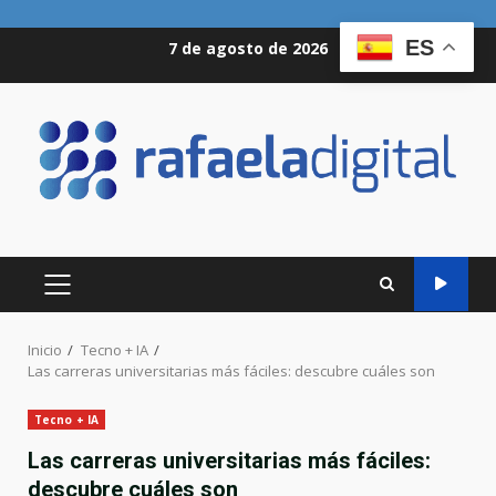
Saltar
ES
7 de agosto de 2026
al
contenido
MENÚ
PRINCIPAL
Inicio
Tecno + IA
Las carreras universitarias más fáciles: descubre cuáles son
Tecno + IA
Las carreras universitarias más fáciles:
descubre cuáles son