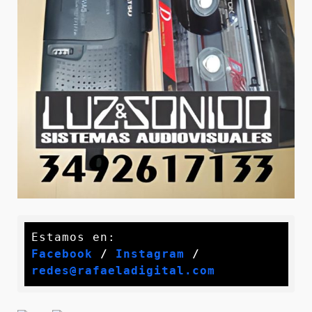
Facebook
 / 
Instagram
 /
redes@rafaeladigital.com