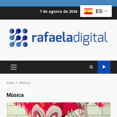
Saltar
ES
7 de agosto de 2026
al
contenido
MENÚ
PRINCIPAL
Inicio
Música
Música