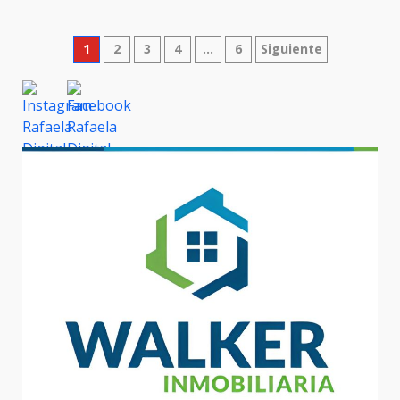
Paginación
1
2
3
4
…
6
Siguiente
de
entradas