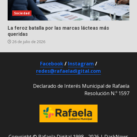
Sociedad
La feroz batalla por las marcas lácteas más
queridas
26 de julio de 2026
Facebook
/
Instagram
/
redes@rafaeladigital.com
Declarado de Interés Municipal de Rafaela
Resolución N.º 1597
Copyright © Rafaela Digital 1998 - 2026
|
DarkNews