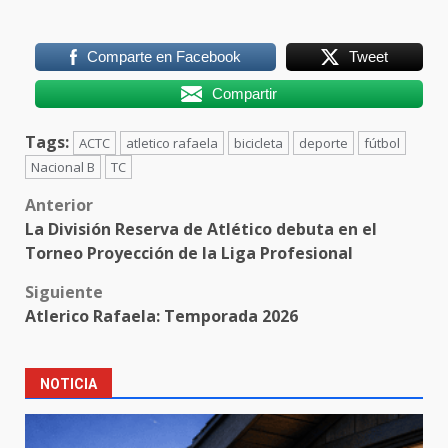
Comparte en Facebook
Tweet
Compartir
Tags:
ACTC
atletico rafaela
bicicleta
deporte
fútbol
Nacional B
TC
Post
Anterior
La División Reserva de Atlético debuta en el
navigation
Torneo Proyección de la Liga Profesional
Siguiente
Atlerico Rafaela: Temporada 2026
NOTICIA