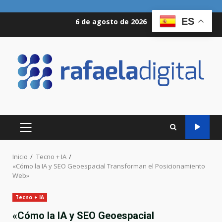
Saltar
ES
6 de agosto de 2026
al
contenido
MENÚ
PRINCIPAL
Inicio
Tecno + IA
«Cómo la IA y SEO Geoespacial Transforman el Posicionamiento
Web»
Tecno + IA
«Cómo la IA y SEO Geoespacial