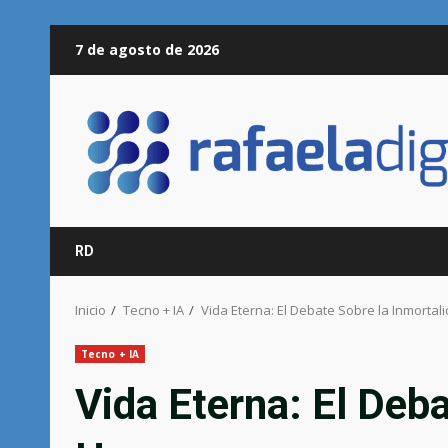
Saltar
7 de agosto de 2026
al
contenido
RD
Inicio
Tecno + IA
Vida Eterna: El Debate Sobre la Inmorta
Tecno + IA
Vida Eterna: El Deb