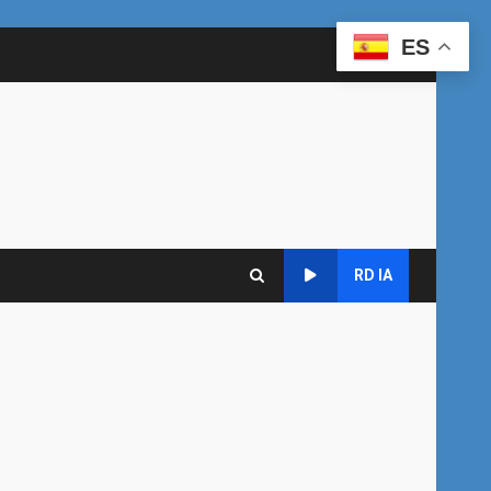
ES
RD IA
d