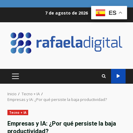
Saltar
ES
7 de agosto de 2026
al
contenido
MENÚ
PRINCIPAL
Inicio
Tecno + IA
Empresas y IA: ¿Por qué persiste la baja productividad?
Tecno + IA
Empresas y IA: ¿Por qué persiste la baja
productividad?