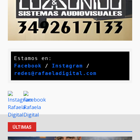
Facebook
 / 
Instagram
 /
redes@rafaeladigital.com
ÚLTIMAS