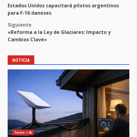
Post
Estados Unidos capacitará pilotos argentinos
navigation
para F-16 daneses
Siguiente
«Reforma a la Ley de Glaciares: Impacto y
Cambios Clave»
NOTICIA
Tecno + IA