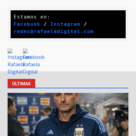
Facebook
 / 
Instagram
 /
redes@rafaeladigital.com
ÚLTIMAS