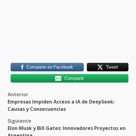
Comparte en Facebook
Tweet
Compartir
Post
Anterior
Empresas Impiden Acceso a IA de DeepSeek:
navigation
Causas y Consecuencias
Siguiente
Elon Musk y Bill Gates: Innovadores Proyectos en
Argentina