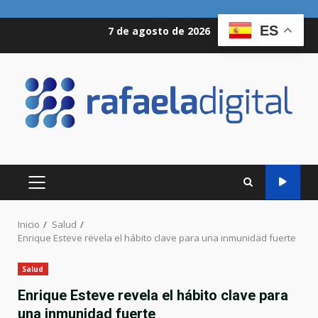
Saltar
ES
7 de agosto de 2026
al
contenido
MENÚ
PRINCIPAL
Inicio
Salud
Enrique Esteve revela el hábito clave para una inmunidad fuerte
Salud
Enrique Esteve revela el hábito clave para
una inmunidad fuerte