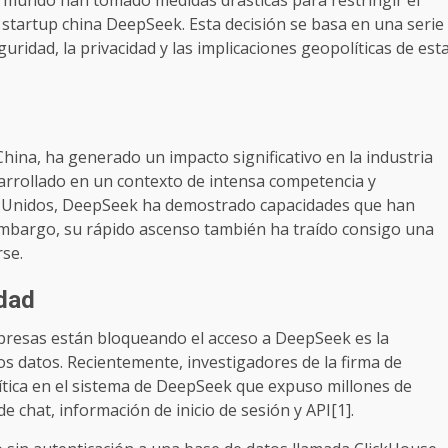
mundo han tomado medidas drásticas para restringir el
 startup china DeepSeek. Esta decisión se basa en una serie
uridad, la privacidad y las implicaciones geopolíticas de est
na, ha generado un impacto significativo en la industria
arrollado en un contexto de intensa competencia y
os Unidos, DeepSeek ha demostrado capacidades que han
n embargo, su rápido ascenso también ha traído consigo una
rse.
idad
mpresas están bloqueando el acceso a DeepSeek es la
os datos. Recientemente, investigadores de la firma de
ítica en el sistema de DeepSeek que expuso millones de
de chat, información de inicio de sesión y API[1].