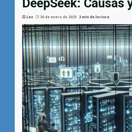
DeepSeek: Causas 
Leo
30 de enero de 2025
3 min de lectura