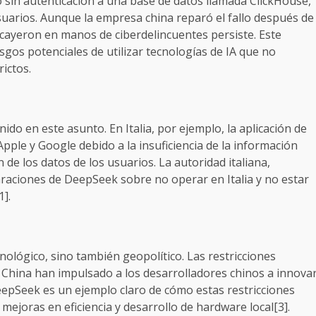
o sin autenticación a una base de datos llamada ClickHouse,
usuarios. Aunque la empresa china reparó el fallo después de
s cayeron en manos de ciberdelincuentes persiste. Este
sgos potenciales de utilizar tecnologías de IA que no
ictos.
do en este asunto. En Italia, por ejemplo, la aplicación de
Apple y Google debido a la insuficiencia de la información
de los datos de los usuarios. La autoridad italiana,
araciones de DeepSeek sobre no operar en Italia y no estar
1].
ológico, sino también geopolítico. Las restricciones
China han impulsado a los desarrolladores chinos a innova
eepSeek es un ejemplo claro de cómo estas restricciones
mejoras en eficiencia y desarrollo de hardware local[3].