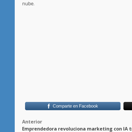
nube.
Comparte en Facebook
Post
Anterior
Emprendedora revoluciona marketing con IA t