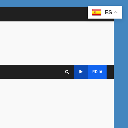
ES
RD IA