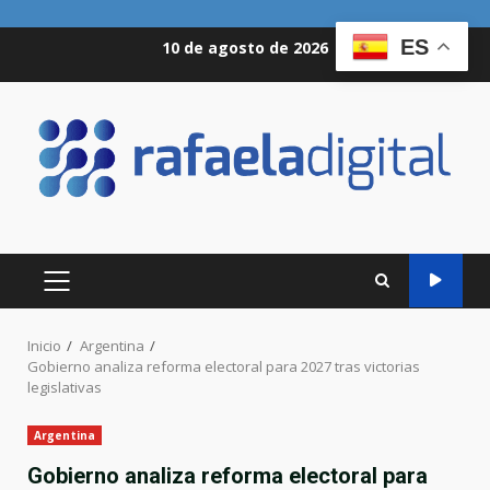
Saltar
ES
10 de agosto de 2026
al
contenido
MENÚ
PRINCIPAL
Inicio
Argentina
Gobierno analiza reforma electoral para 2027 tras victorias
legislativas
Argentina
Gobierno analiza reforma electoral para