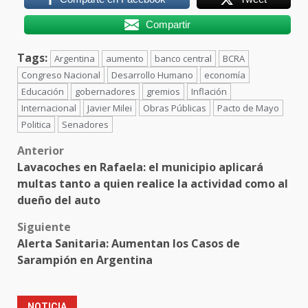
Compartir
Tags:
Argentina
aumento
banco central
BCRA
Congreso Nacional
Desarrollo Humano
economía
Educación
gobernadores
gremios
Inflación
Internacional
Javier Milei
Obras Públicas
Pacto de Mayo
Politica
Senadores
Post
Anterior
Lavacoches en Rafaela: el municipio aplicará
navigation
multas tanto a quien realice la actividad como al
dueño del auto
Siguiente
Alerta Sanitaria: Aumentan los Casos de
Sarampión en Argentina
NOTICIA