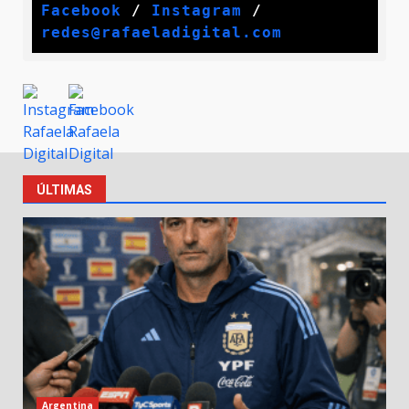
Facebook
 / 
Instagram
 /
redes@rafaeladigital.com
ÚLTIMAS
Argentina