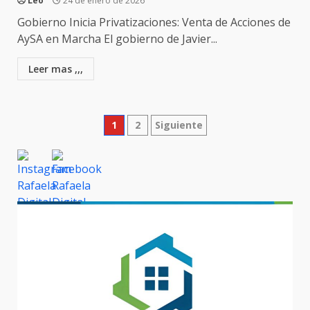
Leo
24 de enero de 2026
Gobierno Inicia Privatizaciones: Venta de Acciones de
AySA en Marcha El gobierno de Javier...
Leer mas ,,,
Paginación
1
2
Siguiente
de
entradas