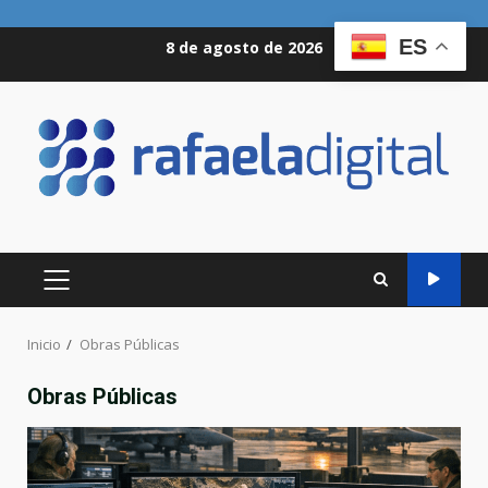
Saltar
ES
8 de agosto de 2026
al
contenido
MENÚ
PRINCIPAL
Inicio
Obras Públicas
Obras Públicas