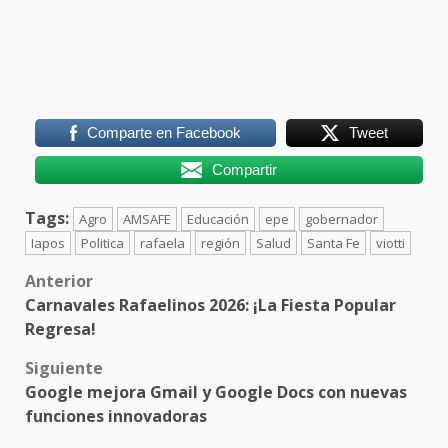
Comparte en Facebook
Tweet
Compartir
Tags:
Agro
AMSAFE
Educación
epe
gobernador
Iapos
Politica
rafaela
región
Salud
Santa Fe
viotti
Post
Anterior
Carnavales Rafaelinos 2026: ¡La Fiesta Popular
navigation
Regresa!
Siguiente
Google mejora Gmail y Google Docs con nuevas
funciones innovadoras