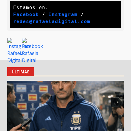
Facebook
 / 
Instagram
 /
redes@rafaeladigital.com
ÚLTIMAS