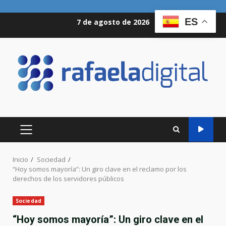
Saltar
ES
7 de agosto de 2026
al
contenido
MENÚ
PRINCIPAL
Inicio
Sociedad
“Hoy somos mayoría”: Un giro clave en el reclamo por los
derechos de los servidores públicos
Sociedad
“Hoy somos mayoría”: Un giro clave en el