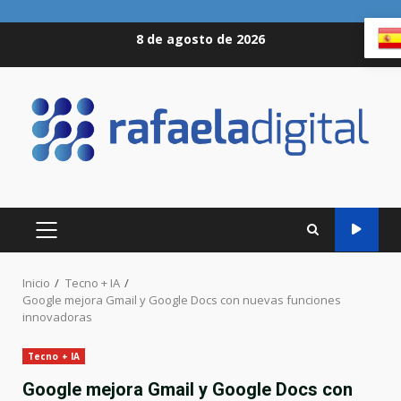
Saltar
8 de agosto de 2026
al
contenido
MENÚ
PRINCIPAL
Inicio
Tecno + IA
Google mejora Gmail y Google Docs con nuevas funciones
innovadoras
Tecno + IA
Google mejora Gmail y Google Docs con