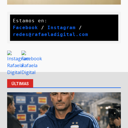
Facebook
 / 
Instagram
 /
redes@rafaeladigital.com
ÚLTIMAS