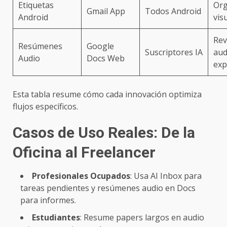
Etiquetas
Org
Gmail App
Todos Android
Android
vis
Rev
Resúmenes
Google
Suscriptores IA
aud
Audio
Docs Web
exp
Esta tabla resume cómo cada innovación optimiza
flujos específicos.
Casos de Uso Reales: De la
Oficina al Freelancer
Profesionales Ocupados
: Usa AI Inbox para
tareas pendientes y resúmenes audio en Docs
para informes.
Estudiantes
: Resume papers largos en audio