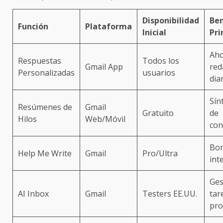
Disponibilidad
Ben
Función
Plataforma
Inicial
Pri
Aho
Respuestas
Todos los
Gmail App
red
Personalizadas
usuarios
dia
Sín
Resúmenes de
Gmail
Gratuito
de
Hilos
Web/Móvil
con
Bor
Help Me Write
Gmail
Pro/Ultra
int
Ges
AI Inbox
Gmail
Testers EE.UU.
tar
pro