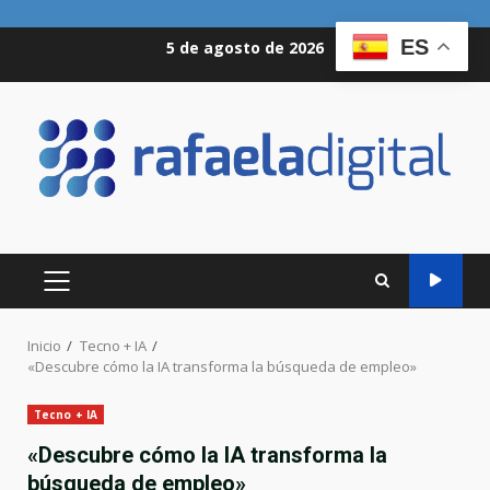
Saltar
ES
5 de agosto de 2026
al
contenido
MENÚ
PRINCIPAL
Inicio
Tecno + IA
«Descubre cómo la IA transforma la búsqueda de empleo»
Tecno + IA
«Descubre cómo la IA transforma la
búsqueda de empleo»