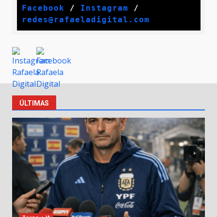
Facebook
 / 
Instagram
 /
redes@rafaeladigital.com
ÚLTIMAS