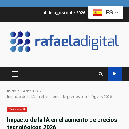
Saltar
ES
6 de agosto de 2026
al
contenido
MENÚ
PRINCIPAL
Inicio
Tecno + IA
Impacto de la IA en el aumento de precios tecnológicos 2026
Tecno + IA
Impacto de la IA en el aumento de precios
tecnológicos 2026