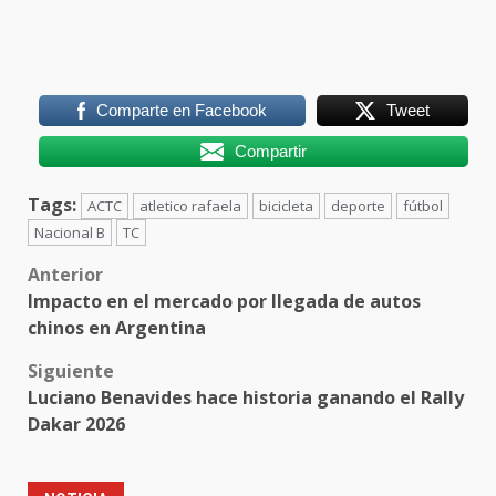
Comparte en Facebook
Tweet
Compartir
Tags:
ACTC
atletico rafaela
bicicleta
deporte
fútbol
Nacional B
TC
Post
Anterior
Impacto en el mercado por llegada de autos
navigation
chinos en Argentina
Siguiente
Luciano Benavides hace historia ganando el Rally
Dakar 2026