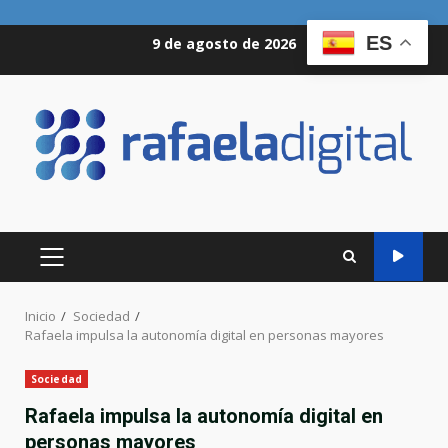
Saltar
ES
9 de agosto de 2026
al
contenido
MENÚ
PRINCIPAL
Inicio
Sociedad
Rafaela impulsa la autonomía digital en personas mayores
Sociedad
Rafaela impulsa la autonomía digital en
personas mayores