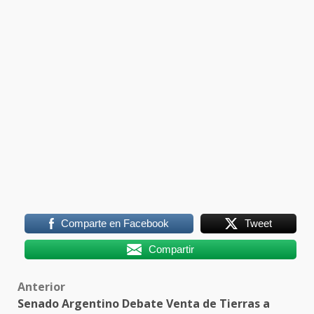
Comparte en Facebook
Tweet
Compartir
Post
Anterior
Senado Argentino Debate Venta de Tierras a