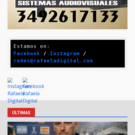
Facebook
 / 
Instagram
 /
redes@rafaeladigital.com
ÚLTIMAS