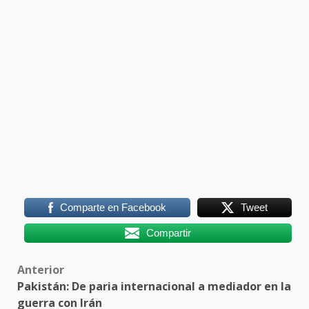
Comparte en Facebook
Tweet
Compartir
Post
Anterior
Pakistán: De paria internacional a mediador en la
navigation
guerra con Irán