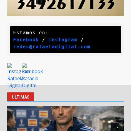
Facebook
 / 
Instagram
 /
redes@rafaeladigital.com
ÚLTIMAS