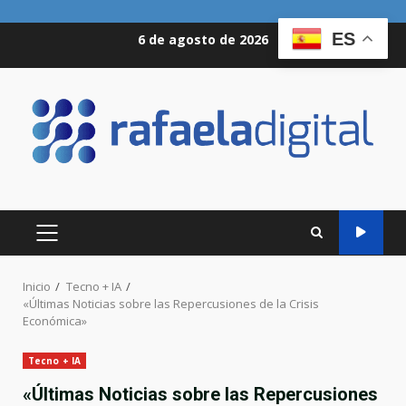
Saltar
ES
6 de agosto de 2026
al
contenido
MENÚ
PRINCIPAL
Inicio
Tecno + IA
«Últimas Noticias sobre las Repercusiones de la Crisis
Económica»
Tecno + IA
«Últimas Noticias sobre las Repercusiones