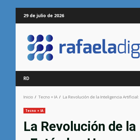
Saltar
29 de julio de 2026
al
contenido
RD
Inicio
Tecno + IA
La Revolución de la Inteligencia Artific
Tecno + IA
La Revolución de la I