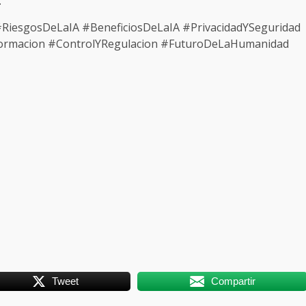
.
al #RiesgosDeLaIA #BeneficiosDeLaIA #PrivacidadYSeguridad
ormacion #ControlYRegulacion #FuturoDeLaHumanidad
Tweet
Compartir