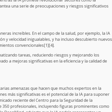
ientras la IA promete revolucionar sectores como la
lantea una serie de preocupaciones y riesgos significativos
ras increíbles. En el campo de la salud, por ejemplo, la IA
n y velocidad inigualables, y ha incluso descubierto nuevos
amientos convencionales[1][4].
omatizando tareas, reduciendo riesgos y mejorando los
do a mejoras significativas en la eficiencia y la calidad de
 varias amenazas que hacen que muchos expertos en la
es más significativas es el potencial de la IA para suponer
icado reciente del Centro para la Seguridad de la
s de 350 profesionales, incluyendo figuras prominentes como