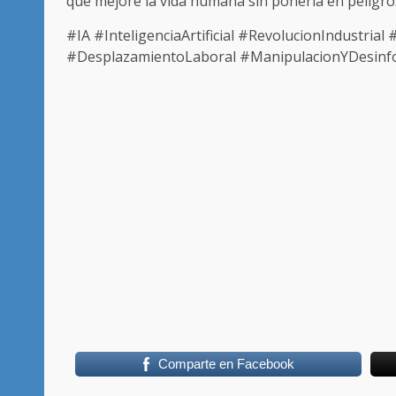
que mejore la vida humana sin ponerla en peligro
#IA #InteligenciaArtificial #RevolucionIndustri
#DesplazamientoLaboral #ManipulacionYDesinf
Comparte en Facebook