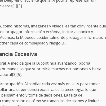
 DeepMind, advierte que la IA podría representar un
leares[1][3].
o, como historias, imágenes y videos, es tan convincente que
ede propagar información errónea, incitar al pánico y
. Además, la IA puede accidentalmente propagar información
ther capa de complejidad y riesgo[3].
encia Excesiva
boral. A medida que la IA continúa avanzando, podría
es humanos, lo que suprimiría muchas ocupaciones y haría
aboral[3][5].
reocupación. Al confiar cada vez más en la IA para tomar
ollar una dependencia excesiva de la tecnología, lo que
de pensamiento y toma de decisiones. La falta de
la comprensión de cómo se toman las decisiones y limitar