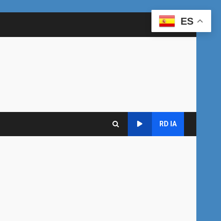
ES
RD IA