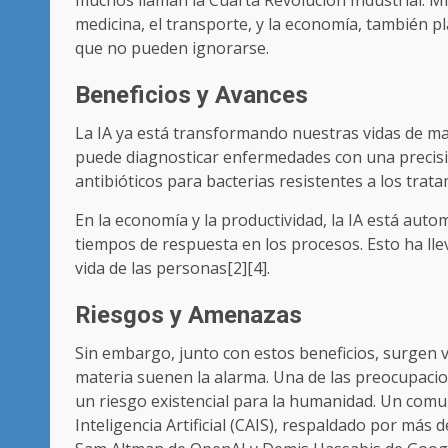
muchos llaman la Cuarta Revolución Industrial. M
medicina, el transporte, y la economía, también p
que no pueden ignorarse.
Beneficios y Avances
La IA ya está transformando nuestras vidas de mane
puede diagnosticar enfermedades con una precisió
antibióticos para bacterias resistentes a los trat
En la economía y la productividad, la IA está aut
tiempos de respuesta en los procesos. Esto ha lleva
vida de las personas[2][4].
Riesgos y Amenazas
Sin embargo, junto con estos beneficios, surgen
materia suenen la alarma. Una de las preocupacion
un riesgo existencial para la humanidad. Un comun
Inteligencia Artificial (CAIS), respaldado por má