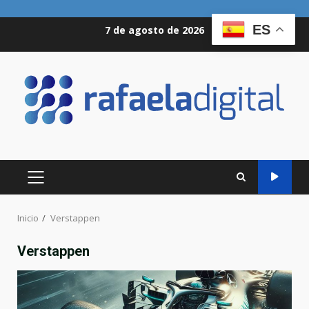
Saltar
ES
7 de agosto de 2026
al
contenido
MENÚ
PRINCIPAL
Inicio
Verstappen
Verstappen