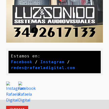
Facebook
 / 
Instagram
 /
redes@rafaeladigital.com