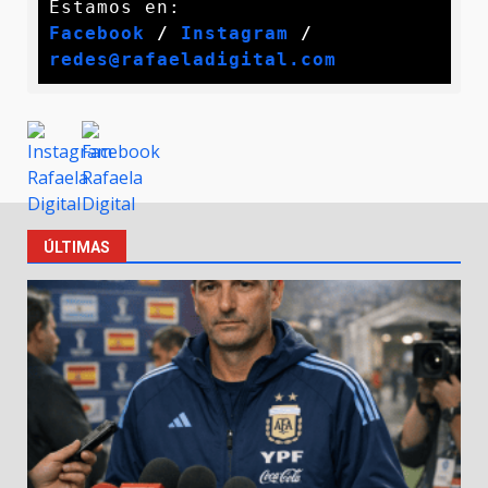
Facebook
 / 
Instagram
 /
redes@rafaeladigital.com
ÚLTIMAS