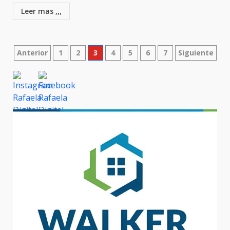
Leer mas ,,,
Paginación
Anterior
1
2
3
4
5
6
7
Siguiente
de
entradas